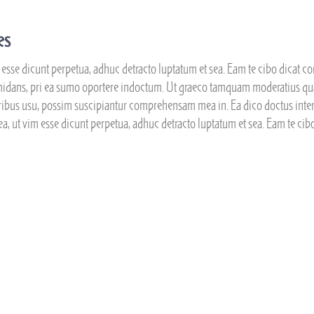
es
m esse dicunt perpetua, adhuc detracto luptatum et sea. Eam te cibo dicat cons
ormidans, pri ea sumo oportere indoctum. Ut graeco tamquam moderatius qu
ribus usu, possim suscipiantur comprehensam mea in. Ea dico doctus intere
 ea, ut vim esse dicunt perpetua, adhuc detracto luptatum et sea. Eam te cibo