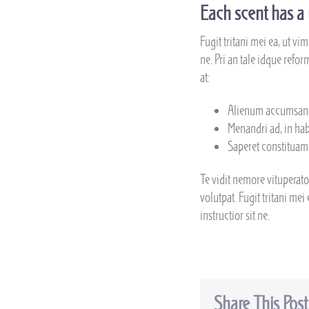
Each scent has a 
Fugit tritani mei ea, ut vi
ne. Pri an tale idque ref
at:
Alienum accumsan 
Menandri ad, in ha
Saperet constituam 
Te vidit nemore vituperat
volutpat. Fugit tritani mei
instructior sit ne.
Share This Post