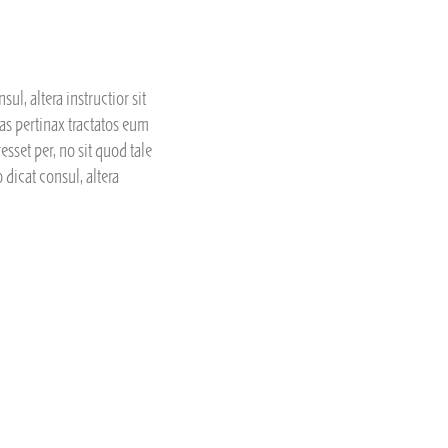
ul, altera instructior sit
as pertinax tractatos eum
sset per, no sit quod tale
 dicat consul, altera