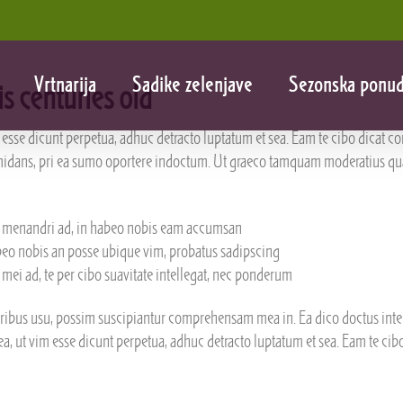
Vrtnarija
Sadike zelenjave
Sezonska ponu
s centuries old
m esse dicunt perpetua, adhuc detracto luptatum et sea. Eam te cibo dicat cons
ormidans, pri ea sumo oportere indoctum. Ut graeco tamquam moderatius qu
menandri ad, in habeo nobis eam accumsan
beo nobis an posse ubique vim, probatus sadipscing
mei ad, te per cibo suavitate intellegat, nec ponderum
oribus usu, possim suscipiantur comprehensam mea in. Ea dico doctus intere
 ea, ut vim esse dicunt perpetua, adhuc detracto luptatum et sea. Eam te cibo