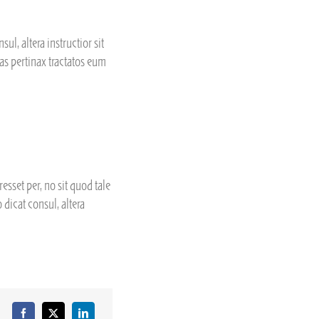
ul, altera instructior sit
as pertinax tractatos eum
sset per, no sit quod tale
 dicat consul, altera