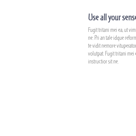
Use all your sens
Fugit tritani mei ea, ut vi
ne. Pri an tale idque ref
te vidit nemore vituperato
volutpat. Fugit tritani mei
instructior sit ne.