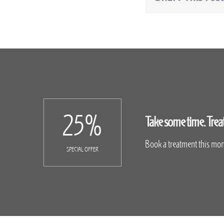
25
%
Take some time. Treat 
Book a treatment this mont
SPECIAL OFFER