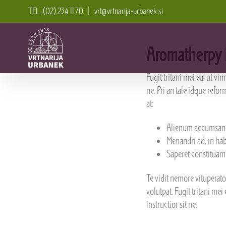
Skip
TEL. (02) 234 11 70
|
vrt@vrtnarija-urbanek.si
to
content
Aromatherpy i
Fugit tritani mei ea, ut vi
ne. Pri an tale idque ref
at:
Alienum accumsan 
Menandri ad, in ha
Saperet constituam 
Te vidit nemore vituperat
volutpat. Fugit tritani mei
instructior sit ne.