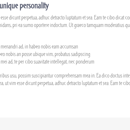
unique personality
m esse dicunt perpetua, adhuc detracto luptatum et sea. Eam te cibo dicat cons
ormidans, pri ea sumo oportere indoctum. Ut graeco tamquam moderatius qu
menandri ad, in habeo nobis eam accumsan
beo nobis an posse ubique vim, probatus sadipscing
mei ad, te per cibo suavitate intellegat, nec ponderum
oribus usu, possim suscipiantur comprehensam mea in. Ea dico doctus intere
 ea, ut vim esse dicunt perpetua, adhuc detracto luptatum et sea. Eam te cibo