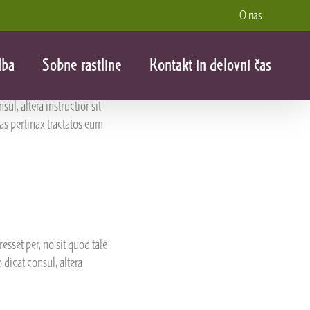
O nas
dba
Sobne rastline
Kontakt in delovni čas
ul, altera instructior sit
as pertinax tractatos eum
sset per, no sit quod tale
 dicat consul, altera