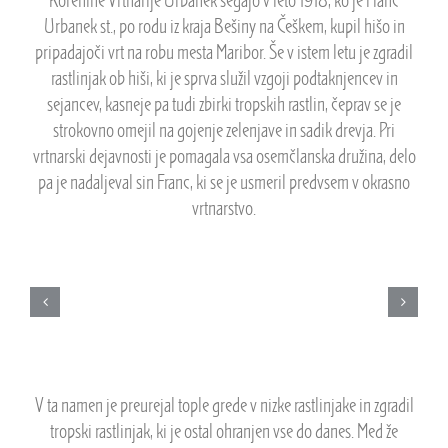
Korenine Vrtnarije Urbanek segajo v leto 1918, ko je Franc
Urbanek st., po rodu iz kraja Bešiny na Češkem, kupil hišo in
pripadajoči vrt na robu mesta Maribor. Še v istem letu je zgradil
rastlinjak ob hiši, ki je sprva služil vzgoji podtaknjencev in
sejancev, kasneje pa tudi zbirki tropskih rastlin, čeprav se je
strokovno omejil na gojenje zelenjave in sadik drevja. Pri
vrtnarski dejavnosti je pomagala vsa osemčlanska družina, delo
pa je nadaljeval sin Franc, ki se je usmeril predvsem v okrasno
vrtnarstvo.
V ta namen je preurejal tople grede v nizke rastlinjake in zgradil
tropski rastlinjak, ki je ostal ohranjen vse do danes. Med že