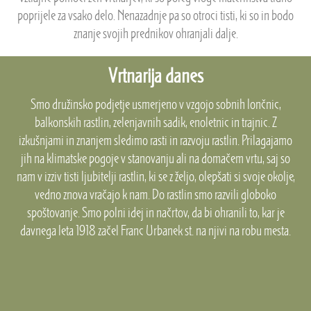
poprijele za vsako delo. Nenazadnje pa so otroci tisti, ki so in bodo
znanje svojih prednikov ohranjali dalje.
Vrtnarija danes
Smo družinsko podjetje usmerjeno v vzgojo sobnih lončnic,
balkonskih rastlin, zelenjavnih sadik, enoletnic in trajnic.
Z
izkušnjami in znanjem sledimo rasti in razvoju rastlin. Prilagajamo
jih na klimatske pogoje v stanovanju ali na domačem vrtu, saj so
nam v izziv tisti ljubitelji rastlin, ki se z željo, olepšati si svoje okolje,
vedno znova vračajo k nam.
Do rastlin smo razvili globoko
spoštovanje. Smo polni idej in načrtov, da bi ohranili to, kar je
davnega leta 1918 začel Franc Urbanek st. na njivi na robu mesta.