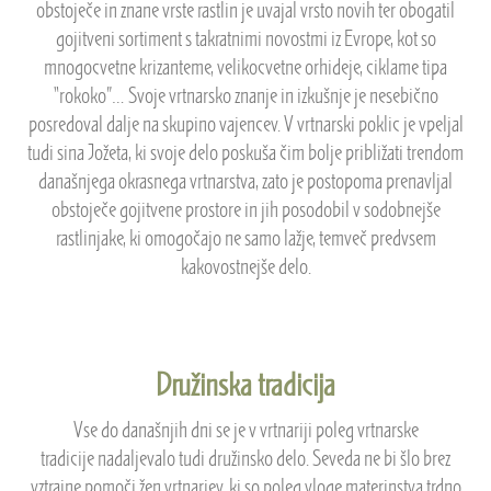
obstoječe in znane vrste rastlin je uvajal vrsto novih ter obogatil
gojitveni sortiment s takratnimi novostmi iz Evrope, kot so
mnogocvetne krizanteme, velikocvetne orhideje, ciklame tipa
“rokoko”… Svoje vrtnarsko znanje in izkušnje je nesebično
posredoval dalje na skupino vajencev. V vrtnarski poklic je vpeljal
tudi sina Jožeta, ki svoje delo poskuša čim bolje približati trendom
današnjega okrasnega vrtnarstva, zato je postopoma prenavljal
obstoječe gojitvene prostore in jih posodobil v sodobnejše
rastlinjake, ki omogočajo ne samo lažje, temveč predvsem
kakovostnejše delo.
Družinska tradicija
Vse do današnjih dni se je v vrtnariji poleg vrtnarske
tradicije nadaljevalo tudi družinsko delo. Seveda ne bi šlo brez
vztrajne pomoči žen vrtnarjev, ki so poleg vloge materinstva trdno