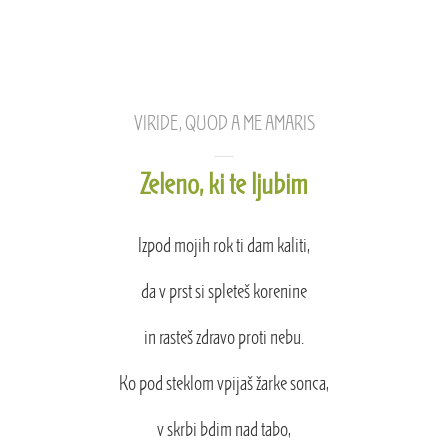
VIRIDE, QUOD A ME AMARIS
Zeleno, ki te ljubim
Izpod mojih rok ti dam kaliti,
da v prst si spleteš korenine
in rasteš zdravo proti nebu.
Ko pod steklom vpijaš žarke sonca,
v skrbi bdim nad tabo,