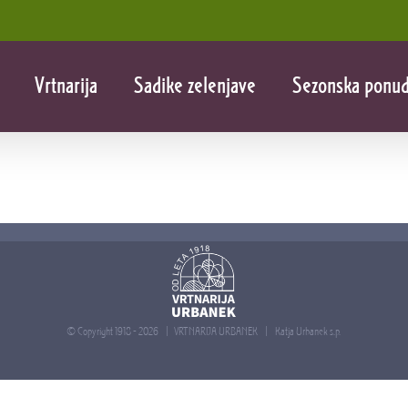
Vrtnarija
Sadike zelenjave
Sezonska ponu
© Copyright 1918 -
2026 | VRTNARIJA URBANEK |
Katja Urbanek s.p.