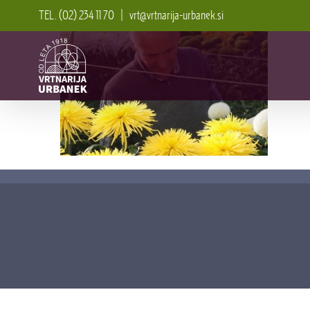
Skip
TEL. (02) 234 11 70
|
vrt@vrtnarija-urbanek.si
to
content