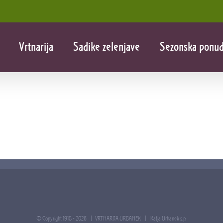
Vrtnarija
Sadike zelenjave
Sezonska ponu
© Copyright 1918 -
2026 | VRTNARIJA URBANEK |
Katja Urbanek s.p.