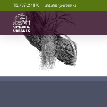
Skip
TEL. (02) 234 11 70
|
vrt@vrtnarija-urbanek.si
to
content