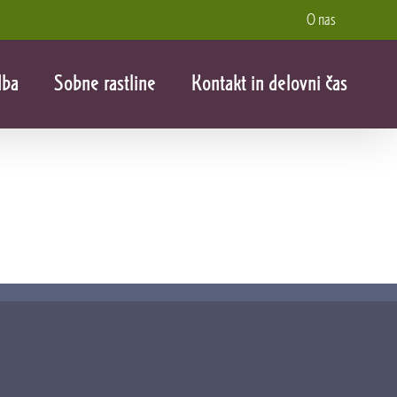
O nas
dba
Sobne rastline
Kontakt in delovni čas