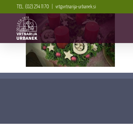
Skip
TEL. (02) 234 11 70
|
vrt@vrtnarija-urbanek.si
to
content