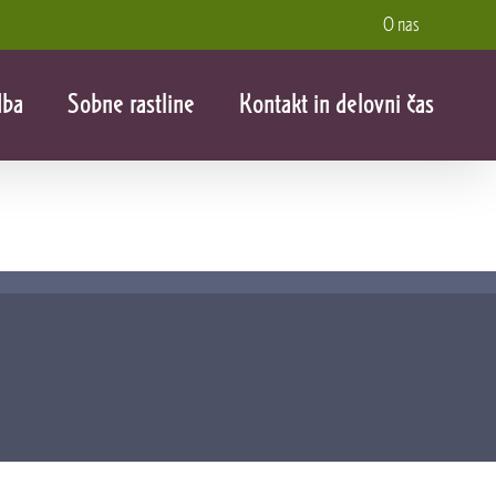
O nas
dba
Sobne rastline
Kontakt in delovni čas