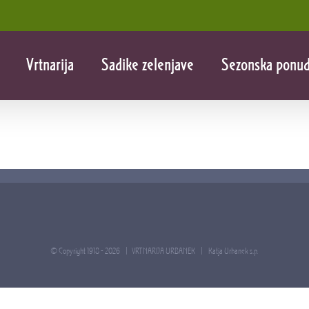
Vrtnarija
Sadike zelenjave
Sezonska ponu
© Copyright 1918 -
2026 | VRTNARIJA URBANEK |
Katja Urbanek s.p.