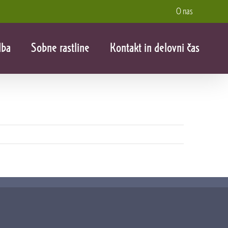
O nas
dba
Sobne rastline
Kontakt in delovni čas